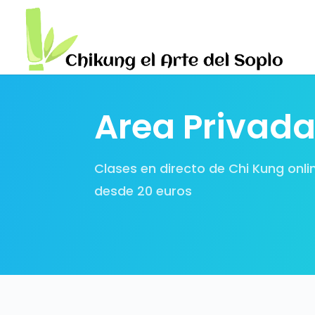
Area Privad
Clases en directo de Chi Kung onli
desde 20 euros