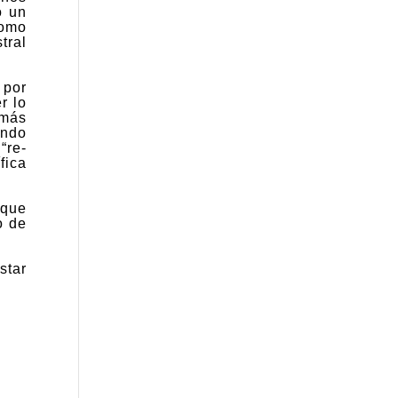
o un
como
tral
por
r lo
más
ando
“re-
fica
 que
o de
star