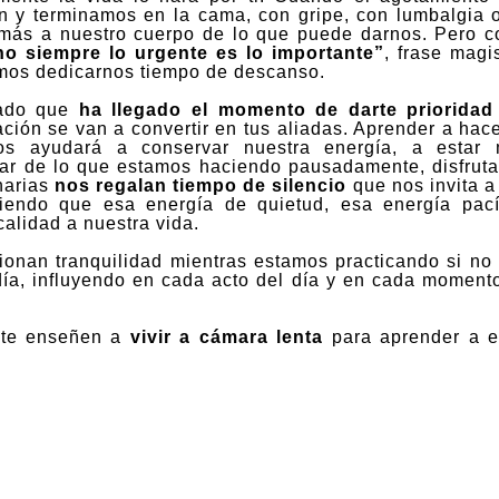
en y terminamos en la cama, con gripe, con lumbalgia 
más a nuestro cuerpo de lo que puede darnos. Pero 
no siempre lo urgente es lo importante”
, frase magis
mos dedicarnos tiempo de descanso.
eado que
ha llegado el momento de darte prioridad
ción se van a convertir en tus aliadas. Aprender a hace
 ayudará a conservar nuestra energía,
a estar 
tar de lo que estamos
haciendo pausadamente, disfrut
narias
nos regalan tiempo de silencio
que nos invita a 
endo que esa energía de quietud, esa energía pací
calidad a nuestra vida.
ionan tranquilidad mientras estamos practicando si no
ía, influyendo en cada acto del día y en cada moment
n te enseñen a
vivir a cámara lenta
para aprender a e