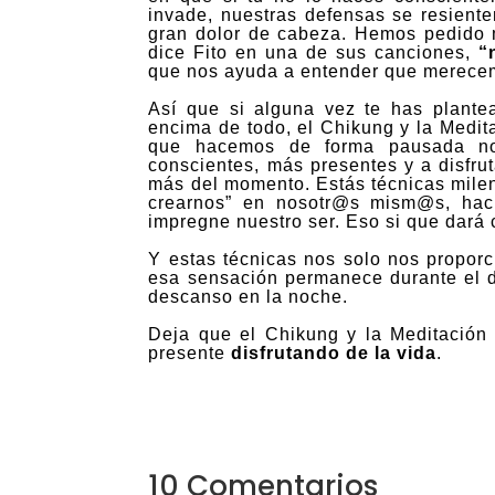
invade, nuestras defensas se resient
gran dolor de cabeza. Hemos pedido 
dice Fito en una de sus canciones,
“
que nos ayuda a entender que merece
Así que si alguna vez te has plant
encima de todo, el Chikung y la Medita
que hacemos de forma pausada nos
conscientes, más presentes y a disfru
más del momento. Estás técnicas mile
crearnos” en nosotr@s
mism@s
,
haci
impregne nuestro ser. Eso si que dará 
Y estas técnicas nos solo nos proporc
esa sensación permanece durante el d
descanso en la noche.
Deja que el Chikung y la Meditació
presente
disfrutando de la vida
.
10 Comentarios