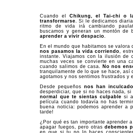
Cuando el
Chikung, el Tai-chi o l
transformarse
. Si le dedicamos diari
ritmo de vida irá cambiando paul
buscamos y generan un montón de ben
aprender a vivir despacio
.
En el mundo que habitamos se valora d
nos pasamos la vida corriendo
, est
instante. Viajamos con la ilusión de
muchas veces se convierte en una ca
cuando
salimos de casa.
No nos ense
tranquilamente de lo que se hace, así 
agotamos y nos sentimos frustrados y 
Desde pequeños
nos han inculcado
desperdiciar, que si no haces nada, s
normal que te sientas culpable
si a
película cuando todavía no has termi
buena noticia: podemos aprender a pa
tarde!
¿Por qué es tan importante aprender 
apagar fuegos, pero otras
debemos p
en que si tu no lo haces consciente