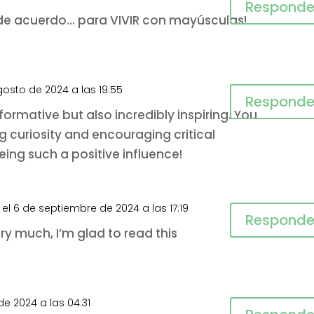
Responde
de acuerdo… para VIVIR con mayúsculas!
gosto de 2024 a las 19:55
Responde
nformative but also incredibly inspiring. You
g curiosity and encouraging critical
eing such a positive influence!
el 6 de septiembre de 2024 a las 17:19
Responde
ry much, I’m glad to read this
de 2024 a las 04:31