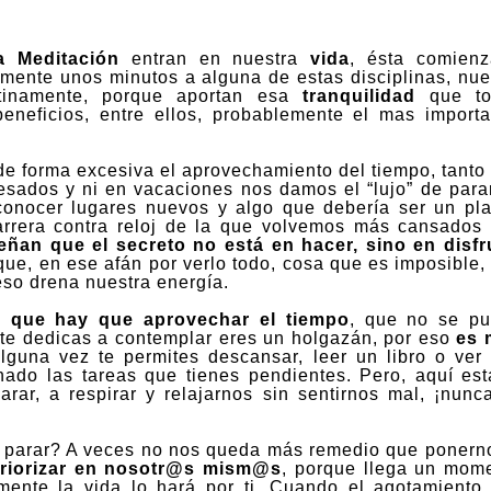
a Meditación
entran en nuestra
vida
, ésta comien
amente unos minutos a alguna de estas disciplinas, nue
atinamente, porque aportan esa
tranquilidad
que to
eficios, entre ellos, probablemente el mas importa
e forma excesiva el aprovechamiento del tiempo, tanto
resados y ni en vacaciones nos damos el “lujo” de para
 conocer lugares nuevos y algo que debería ser un pla
rrera contra reloj de la que volvemos más cansados
ñan que el secreto no está en hacer, sino en disfr
que, en ese afán por verlo todo, cosa que es imposible,
eso drena
nuestra energía.
 que hay que aprovechar el tiempo
, que no se p
i te dedicas a contemplar eres un holgazán, por eso
es 
lguna vez te permites descansar, leer un libro o ver
nado las tareas que tienes pendientes. Pero, aquí est
rar, a respirar y relajarnos sin sentirnos mal, ¡nunc
a parar? A veces no nos queda más remedio que ponern
riorizar en nosotr@s mism@s
, porque llega un mom
mente la vida lo hará por ti. Cuando el agotamiento