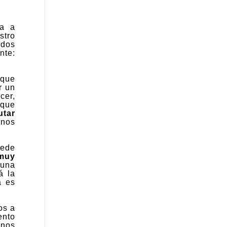
za a
stro
dos
nte:
 que
r un
cer,
 que
utar
 nos
uede
muy
 una
á la
a es
os a
ento
 nos